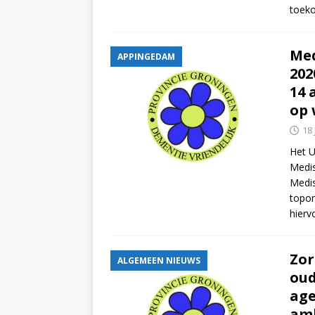
toeko
Med
APPINGEDAM
202
14 
op 
18
Het 
Medis
Medis
topon
hier
Zor
ALGEMEEN NIEUWS
oud
age
amb