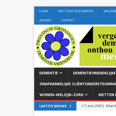
HOME
INFO OVER DEZE WEBSITE
NIEUWSB
AGENDA
CONTACT
DEMENTIE
DEMENTIEVRIENDELIJK
ONAFHANKELIJKE CLIËNTONDERSTEUNING
WONEN–WELZIJN–ZORG
WETTEN E
[ 11 June 2026 ]
Waardi
LAATSTE NIEUWS
dementie met 24-uurszo