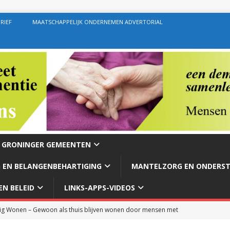
RIEF
MAATSCHAPPELIJK ONDERNEMEN ADVERTORIAL
E GRONINGER GEMEENTEN
 EN BELANGENBEHARTIGING
MANTELZORG EN ONDERS
N BELEID
LINKS-APPS-VIDEOS
g Wonen – Gewoon als thuis blijven wonen door mensen met
rg – Ondersteuning geven zoals de bedoeling behoort te zijn