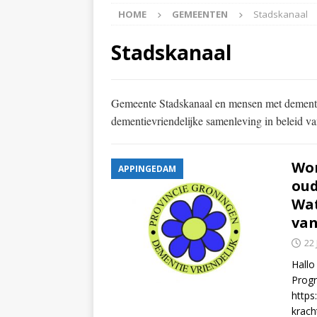
HOME
GEMEENTEN
Stadskanaal
APPINGEDAM
[ 6 May 2026 ]
Zorg jij
Stadskanaal
is er voor jou het Log
[ 3 May 2026 ]
Nieuwsb
Gemeente Stadskanaal en mensen met dementie
NIEUWS
dementievriendelijke samenleving in beleid van
[ 6 April 2026 ]
Nieuwsb
Won
ALGEMEEN NIEUWS
APPINGEDAM
oud
[ 24 June 2026 ]
Nieuws
Wat
ALGEMEEN NIEUWS
van
22
Hallo
Prog
https
krach