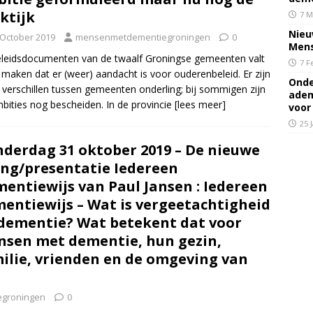
ktijk
7 M
Nieu
 October 2019
mensenmetdementiegroningen
0
Mens
eleidsdocumenten van de twaalf Groningse gemeenten valt
7 F
 maken dat er (weer) aandacht is voor ouderenbeleid. Er zijn
Onde
 verschillen tussen gemeenten onderling; bij sommigen zijn
adem
bities nog bescheiden. In de provincie
[lees meer]
voor
25 
derdag 31 oktober 2019 – De nieuwe
ing/presentatie Iedereen
entiewijs van Paul Jansen : Iedereen
entiewijs – Wat is vergeetachtigheid
dementie? Wat betekent dat voor
sen met dementie, hun gezin,
ilie, vrienden en de omgeving van
groningen
0