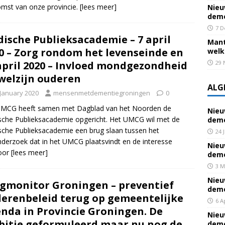
mst van onze provincie.
[lees meer]
Nieu
deme
7 D
ische Publieksacademie – 7 april
Mant
0 – Zorg rondom het levenseinde en
welk
april 2020 – Invloed mondgezondheid
29 
welzijn ouderen
ALG
 January 2020
mensenmetdementiegroningen
0
UMCG heeft samen met Dagblad van het Noorden de
Nieu
che Publieksacademie opgericht. Het UMCG wil met de
deme
che Publieksacademie een brug slaan tussen het
24 
derzoek dat in het UMCG plaatsvindt en de interesse
Nieu
voor
[lees meer]
deme
3 M
Nieu
gmonitor Groningen – preventief
deme
erenbeleid terug op gemeentelijke
6 A
nda in Provincie Groningen. De
Nieu
itie geformuleerd maar nu nog de
deme