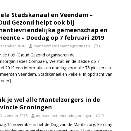
ela Stadskanaal en Veendam –
Oud Gezond helpt ook bij
entievriendelijke gemeenschap en
eente – Doedag op 7 februari 2019
December 2018
mensenmetdementiegroningen
0
 de titel (G)oud Gezond organiseren de
jnsorganisaties Compaen, Welstad en de Badde op 7
ari 2019 een informatie- en doedag voor alle 75 plussers in
meenten Veendam, Stadskanaal en Pekela. In opdracht van
 meer]
k je wel alle Mantelzorgers in de
vincie Groningen
 November 2018
mensenmetdementiegroningen
0
ag 10 november is het de Dag van de Mantelzorg. Een dag
p Nederland mantelzorgers verrast, want Mantelzorg mag