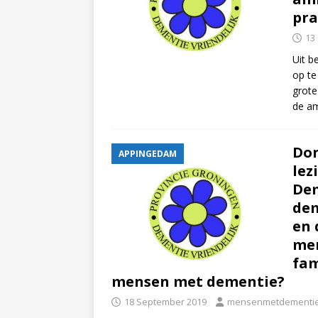
pra
13
Uit b
op te
grote
de am
Don
APPINGEDAM
lez
Dem
dem
en 
men
fam
mensen met dementie?
18 September 2019
mensenmetdementie