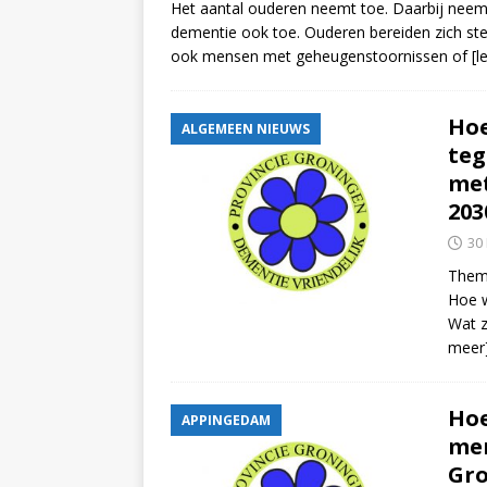
Het aantal ouderen neemt toe. Daarbij nee
dementie ook toe. Ouderen bereiden zich st
ook mensen met geheugenstoornissen of
[l
Hoe
ALGEMEEN NIEUWS
teg
met
203
30
Thema
Hoe w
Wat z
meer
Hoe
APPINGEDAM
men
Gro