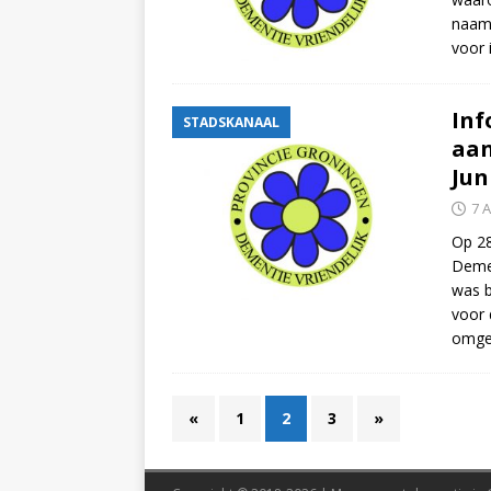
naam 
voor
Inf
STADSKANAAL
aan
Jun
7 
Op 28
Demen
was b
voor 
omge
«
1
2
3
»