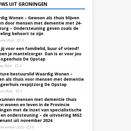
UWS UIT GRONINGEN
dig Wonen – Gewoon als thuis blijven
n door mensen met dementie met 24-
zorg – Ondersteuning geven zoals de
eling behoort te zijn
June 2026
0
jij voor een familielid, buur of vriend?
ben je mantelzorger. Dan is er voor jou
Logeerhuis De Opstap
ay 2026
0
ture bestuurslid Waardig Wonen –
n als thuis voor mensen met dementie
ogeerhuis respijtzorg De Opstap
pril 2026
0
kunnen mensen met dementie thuis
ven wonen en leven in de Provincie
ingen met de inzet van specialistische
 en ondersteuning – de uitvoering MGZ
enant uit november 2024
December 2025
0