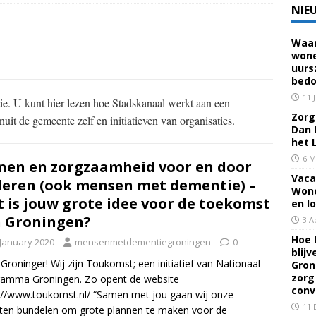
NIE
Waar
 voor een familielid, buur of vriend? Dan ben je mantelzorger. Dan
wone
uurs
eerhuis De Opstap
GRONINGEN
bedo
rief Mei 2026 – Mensen met dementie in Groningen
ALGEMEEN
11 
. U kunt hier lezen hoe Stadskanaal werkt aan een
Zorg 
uit de gemeente zelf en initiatieven van organisaties.
Dan 
rief April 2026 – Mensen met dementie in Groningen
het 
6 M
en en zorgzaamheid voor en door
Vaca
eren (ook mensen met dementie) –
brief Juni-Juli 2026 – Mensen met dementie in Groningen
Wone
 is jouw grote idee voor de toekomst
en l
 Groningen?
3 A
Hoe 
 January 2020
mensenmetdementiegroningen
0
blij
 Groninger! Wij zijn Toukomst; een initiatief van Nationaal
Gron
zorg
ramma Groningen. Zo opent de website
conv
://www.toukomst.nl/ “Samen met jou gaan wij onze
11 
ten bundelen om grote plannen te maken voor de