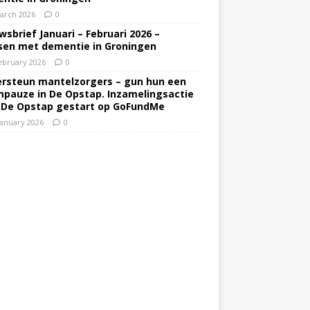
arch 2026
0
wsbrief Januari – Februari 2026 –
en met dementie in Groningen
ebruary 2026
0
rsteun mantelzorgers – gun hun een
pauze in De Opstap. Inzamelingsactie
 De Opstap gestart op GoFundMe
January 2026
0