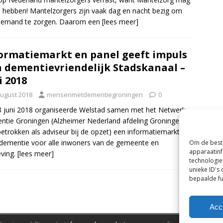
hebben! Mantelzorgers zijn vaak dag en nacht bezig om
 iemand te zorgen. Daarom een
[lees meer]
ormatiemarkt en panel geeft impuls
 dementievriendelijk Stadskanaal –
i 2018
August 2018
mensenmetdementiegroningen
0
 juni 2018 organiseerde Welstad samen met het Netwerk
tie Groningen (Alzheimer Nederland afdeling Groningen
etrokken als adviseur bij de opzet) een informatiemarkt
dementie voor alle inwoners van de gemeente en
Om de beste
apparaatinf
ving.
[lees meer]
technologie
unieke ID's
bepaalde fu
Acc