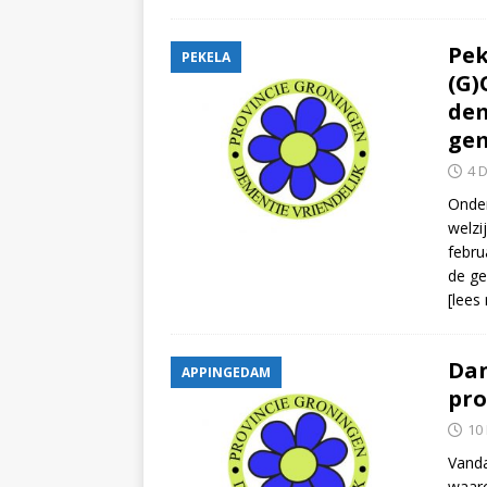
Pek
PEKELA
(G)
dem
gem
4 
Onder
welzi
febru
de ge
[lees
Dan
APPINGEDAM
pro
10
Vanda
waaro