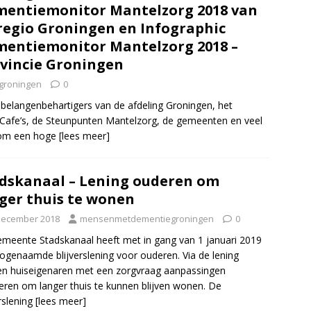
entiemonitor Mantelzorg 2018 van
regio Groningen en Infographic
entiemonitor Mantelzorg 2018 –
vincie Groningen
groningen
0
belangenbehartigers van de afdeling Groningen, het
Cafe’s, de Steunpunten Mantelzorg, de gemeenten en veel
 om een hoge
[lees meer]
dskanaal – Lening ouderen om
ger thuis te wonen
December 2018
mensenmetdementiegroningen
0
meente Stadskanaal heeft met in gang van 1 januari 2019
ogenaamde blijverslening voor ouderen. Via de lening
n huiseigenaren met een zorgvraag aanpassingen
seren om langer thuis te kunnen blijven wonen. De
erslening
[lees meer]